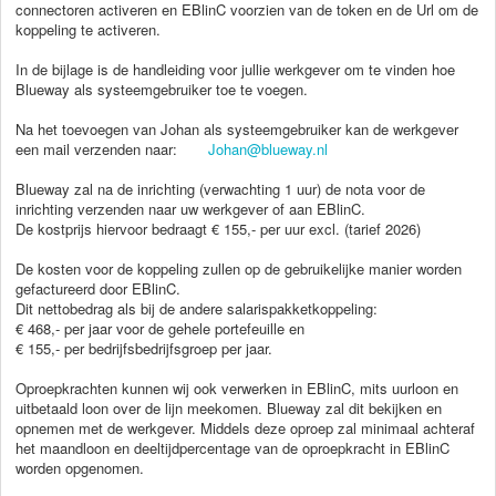
connectoren activeren en EBlinC voorzien van de token en de Url om de
koppeling te activeren.
In de bijlage is de handleiding voor jullie werkgever om te vinden hoe
Blueway als systeemgebruiker toe te voegen.
Na het toevoegen van Johan als systeemgebruiker kan de werkgever
een mail verzenden naar:
Johan@blueway.nl
Blueway zal na de inrichting (verwachting 1 uur) de nota voor de
inrichting verzenden naar uw werkgever of aan EBlinC.
De kostprijs hiervoor bedraagt € 155,- per uur excl.
(tarief 2026)
De kosten voor de koppeling zullen op de gebruikelijke manier worden
gefactureerd door EBlinC.
Dit nettobedrag als bij de andere salarispakketkoppeling:
€ 468,- per jaar voor de gehele portefeuille en
€ 155,- per bedrijfsbedrijfsgroep per jaar.
Oproepkrachten kunnen wij ook verwerken in EBlinC, mits uurloon en
uitbetaald loon over de lijn meekomen. Blueway
zal dit bekijken en
opnemen met de werkgever.
Middels deze oproep zal minimaal achteraf
het maandloon en deeltijdpercentage van de oproepkracht in EBlinC
worden opgenomen.